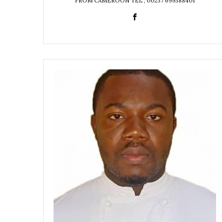
FROM CAMEROON TEL ; 00237 699388401